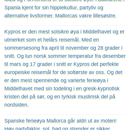
Spania kjent for sin hippiekultur, partyliv og
alternative livsformer. Mallorcas vakre lillesøstre.
Kypros er den mest solsikre øya i Middelhavet og er
utmerket som et helårs reisemål. Med en
sommersesong fra april til november og 28 grader i
snitt. Og lun norsk sommer temperatur fra desember
til mars og 17 grader i snitt er Kypros det perfekte
europeiske reisemål for de soltørste av oss. Og det
er den mest spennende og varierte ferieøya i
Middelhavet med sin todeling i en gresk-kypriotisk
kristen del på sør, og en tyrkisk muslimsk del på
nordsiden.
Spanske ferieøya Mallorca går aldri ut av moten!
Høy partyfaktor, sol, bad og strender er sikker