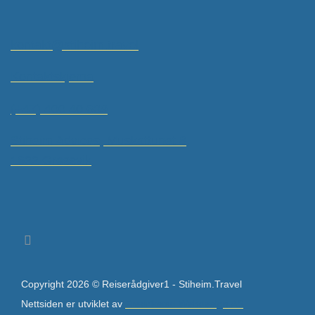
kontakt@stiheim.travel
Kontaktskjema
(+47) 400 40 639
Stiheim Advices, Muskattunet 8,
1622 Gressvik
Copyright 2026 © Reiserådgiver1 - Stiheim.Travel
Nettsiden er utviklet av
Fredrikstad Webdesign AS