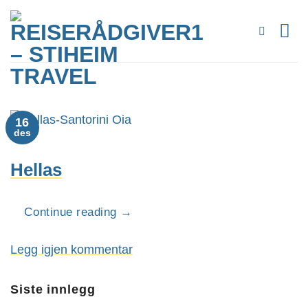
Skip
to
content
16
des
Hellas
Continue reading
→
Legg igjen kommentar
Siste innlegg