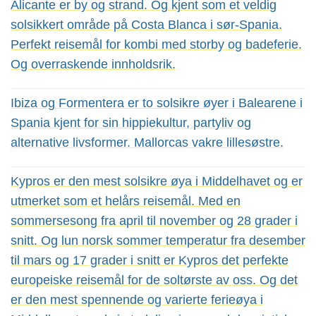
Alicante er by og strand. Og kjent som et veldig
solsikkert område på Costa Blanca i sør-Spania.
Perfekt reisemål for kombi med storby og badeferie.
Og overraskende innholdsrik.
Ibiza og Formentera er to solsikre øyer i Balearene i
Spania kjent for sin hippiekultur, partyliv og
alternative livsformer. Mallorcas vakre lillesøstre.
Kypros er den mest solsikre øya i Middelhavet og er
utmerket som et helårs reisemål. Med en
sommersesong fra april til november og 28 grader i
snitt. Og lun norsk sommer temperatur fra desember
til mars og 17 grader i snitt er Kypros det perfekte
europeiske reisemål for de soltørste av oss. Og det
er den mest spennende og varierte ferieøya i