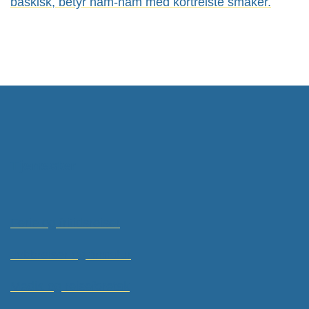
baskisk, betyr nam-nam med kortreiste smaker.
Tjenester
Ferie og fritidsreiser
Jobbreiser og firmatur
Media og reiseforetak