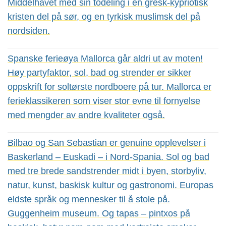
Middelhavet med sin todeling i en gresk-kypriotisk
kristen del på sør, og en tyrkisk muslimsk del på
nordsiden.
Spanske ferieøya Mallorca går aldri ut av moten!
Høy partyfaktor, sol, bad og strender er sikker
oppskrift for soltørste nordboere på tur. Mallorca er
ferieklassikeren som viser stor evne til fornyelse
med mengder av andre kvaliteter også.
Bilbao og San Sebastian er genuine opplevelser i
Baskerland – Euskadi – i Nord-Spania. Sol og bad
med tre brede sandstrender midt i byen, storbyliv,
natur, kunst, baskisk kultur og gastronomi. Europas
eldste språk og mennesker til å stole på.
Guggenheim museum. Og tapas – pintxos på