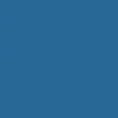
Reiserådgiver1
Fordeler
Reisetips
Reiseblogg
Om oss
Referanser
Kontakt oss