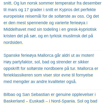
snitt. Og lun norsk sommer temperatur fra desember
til mars og 17 grader i snitt er Kypros det perfekte
europeiske reisemål for de soltørste av oss. Og det
er den mest spennende og varierte ferieøya i
Middelhavet med sin todeling i en gresk-kypriotisk
kristen del på sør, og en tyrkisk muslimsk del på
nordsiden.
Spanske ferieøya Mallorca går aldri ut av moten!
Høy partyfaktor, sol, bad og strender er sikker
oppskrift for soltørste nordboere på tur. Mallorca er
ferieklassikeren som viser stor evne til fornyelse
med mengder av andre kvaliteter også.
Bilbao og San Sebastian er genuine opplevelser i
Baskerland – Euskadi – i Nord-Spania. Sol og bad