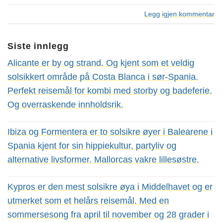
Legg igjen kommentar
Siste innlegg
Alicante er by og strand. Og kjent som et veldig
solsikkert område på Costa Blanca i sør-Spania.
Perfekt reisemål for kombi med storby og badeferie.
Og overraskende innholdsrik.
Ibiza og Formentera er to solsikre øyer i Balearene i
Spania kjent for sin hippiekultur, partyliv og
alternative livsformer. Mallorcas vakre lillesøstre.
Kypros er den mest solsikre øya i Middelhavet og er
utmerket som et helårs reisemål. Med en
sommersesong fra april til november og 28 grader i