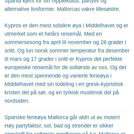
Spania kjent for sin hippiekultur, partyliv og
alternative livsformer. Mallorcas vakre lillesøstre.
Kypros er den mest solsikre øya i Middelhavet og er
utmerket som et helårs reisemål. Med en
sommersesong fra april til november og 28 grader i
snitt. Og lun norsk sommer temperatur fra desember
til mars og 17 grader i snitt er Kypros det perfekte
europeiske reisemål for de soltørste av oss. Og det
er den mest spennende og varierte ferieøya i
Middelhavet med sin todeling i en gresk-kypriotisk
kristen del på sør, og en tyrkisk muslimsk del på
nordsiden.
Spanske ferieøya Mallorca går aldri ut av moten!
Høy partyfaktor, sol, bad og strender er sikker
oppskrift for soltørste nordboere på tur. Mallorca er