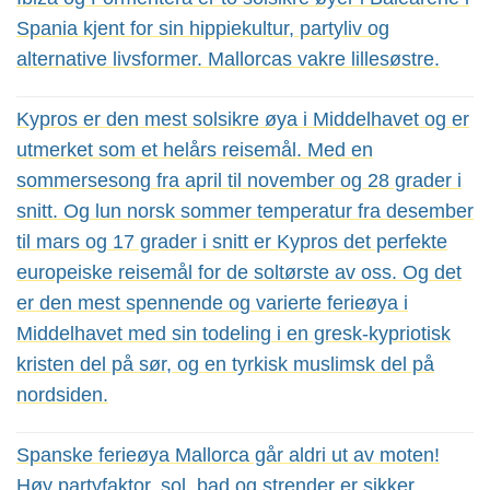
Spania kjent for sin hippiekultur, partyliv og
alternative livsformer. Mallorcas vakre lillesøstre.
Kypros er den mest solsikre øya i Middelhavet og er
utmerket som et helårs reisemål. Med en
sommersesong fra april til november og 28 grader i
snitt. Og lun norsk sommer temperatur fra desember
til mars og 17 grader i snitt er Kypros det perfekte
europeiske reisemål for de soltørste av oss. Og det
er den mest spennende og varierte ferieøya i
Middelhavet med sin todeling i en gresk-kypriotisk
kristen del på sør, og en tyrkisk muslimsk del på
nordsiden.
Spanske ferieøya Mallorca går aldri ut av moten!
Høy partyfaktor, sol, bad og strender er sikker