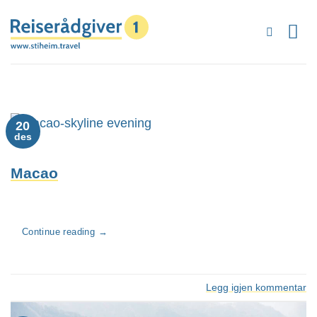
Skip
to
content
20
des
Macao
Continue reading
→
Legg igjen kommentar