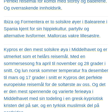
Perfekt reisemål for kombi med storby og badeferie.
Og overraskende innholdsrik.
Ibiza og Formentera er to solsikre øyer i Balearene i
Spania kjent for sin hippiekultur, partyliv og
alternative livsformer. Mallorcas vakre lillesøstre.
Kypros er den mest solsikre øya i Middelhavet og er
utmerket som et helårs reisemål. Med en
sommersesong fra april til november og 28 grader i
snitt. Og lun norsk sommer temperatur fra desember
til mars og 17 grader i snitt er Kypros det perfekte
europeiske reisemål for de soltørste av oss. Og det
er den mest spennende og varierte ferieøya i
Middelhavet med sin todeling i en gresk-kypriotisk
kristen del på sør, og en tyrkisk muslimsk del på