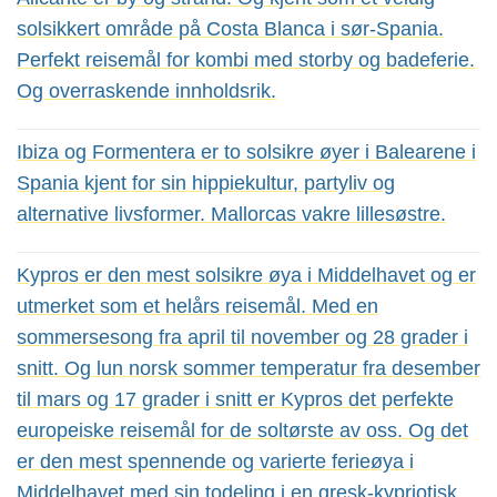
solsikkert område på Costa Blanca i sør-Spania.
Perfekt reisemål for kombi med storby og badeferie.
Og overraskende innholdsrik.
Ibiza og Formentera er to solsikre øyer i Balearene i
Spania kjent for sin hippiekultur, partyliv og
alternative livsformer. Mallorcas vakre lillesøstre.
Kypros er den mest solsikre øya i Middelhavet og er
utmerket som et helårs reisemål. Med en
sommersesong fra april til november og 28 grader i
snitt. Og lun norsk sommer temperatur fra desember
til mars og 17 grader i snitt er Kypros det perfekte
europeiske reisemål for de soltørste av oss. Og det
er den mest spennende og varierte ferieøya i
Middelhavet med sin todeling i en gresk-kypriotisk