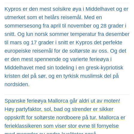
Kypros er den mest solsikre øya i Middelhavet og er
utmerket som et helårs reisemål. Med en
sommersesong fra april til november og 28 grader i
snitt. Og lun norsk sommer temperatur fra desember
til mars og 17 grader i snitt er Kypros det perfekte
europeiske reisemål for de soltørste av oss. Og det
er den mest spennende og varierte ferieøya i
Middelhavet med sin todeling i en gresk-kypriotisk
kristen del på sør, og en tyrkisk muslimsk del på
nordsiden.
Spanske ferieøya Mallorca går aldri ut av moten!
Høy partyfaktor, sol, bad og strender er sikker
oppskrift for soltørste nordboere på tur. Mallorca er
ferieklassikeren som viser stor evne til fornyelse