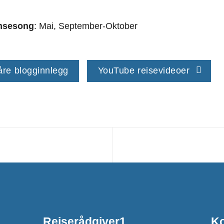
msesong
: Mai, September-Oktober
åre blogginnlegg
YouTube reisevideoer
Reiserådgiver1
Ko