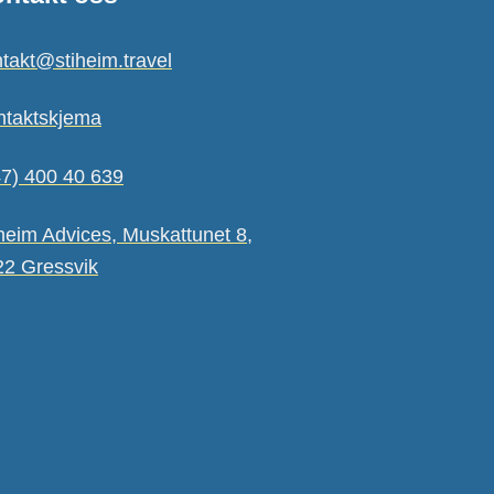
takt@stiheim.travel
ntaktskjema
7) 400 40 639
heim Advices, Muskattunet 8,
22 Gressvik