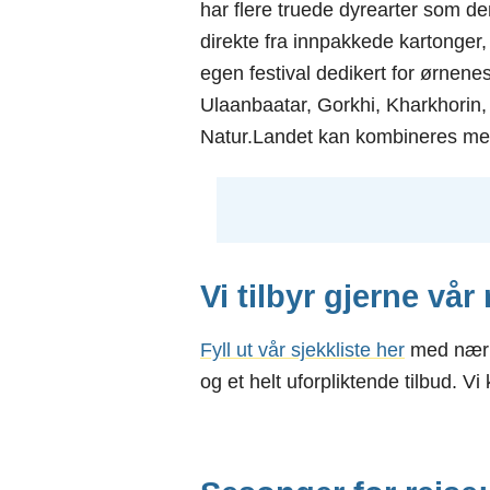
har flere truede dyrearter som d
direkte fra innpakkede kartonger
egen festival dedikert for ørnen
Ulaanbaatar, Gorkhi, Kharkhorin,
Natur.Landet kan kombineres med 
Vi tilbyr gjerne vår
Fyll ut vår
sj
ekkliste
her
med nærme
og et helt uforpliktende tilbud. Vi