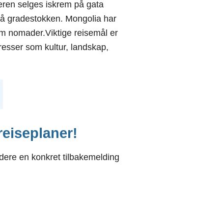
eren selges iskrem på gata
 på gradestokken. Mongolia har
om nomader.Viktige reisemål er
resser som kultur, landskap,
 reiseplaner!
ere en konkret tilbakemelding