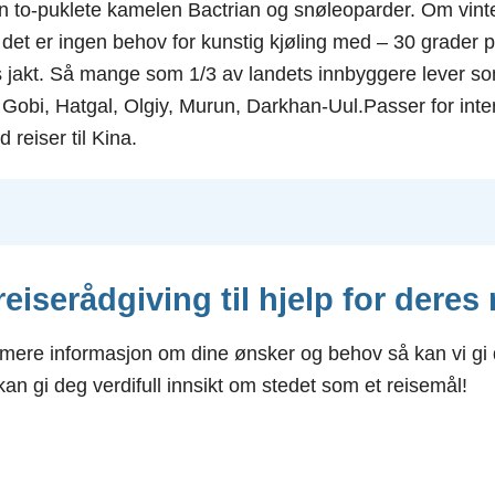
en to-puklete kamelen Bactrian og snøleoparder. Om vint
, det er ingen behov for kunstig kjøling med – 30 grader
es jakt. Så mange som 1/3 av landets innbyggere lever s
 Gobi, Hatgal, Olgiy, Murun, Darkhan-Uul.Passer for inte
reiser til Kina.
 reiserådgiving til hjelp for deres
re informasjon om dine ønsker og behov så kan vi gi d
 kan gi deg verdifull innsikt om stedet som et reisemål!