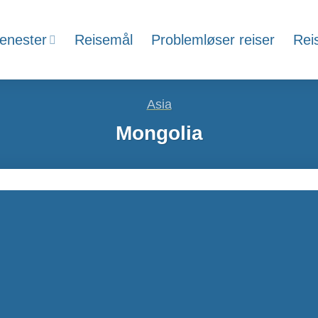
jenester
Reisemål
Problemløser reiser
Rei
Asia
Mongolia