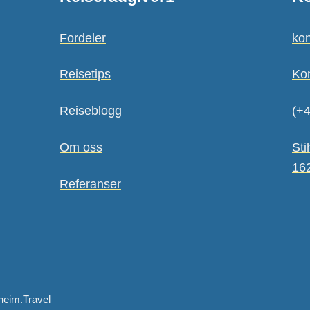
Fordeler
kon
Reisetips
Ko
Reiseblogg
(+4
Om oss
Sti
16
Referanser
heim.Travel