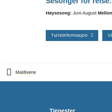
Sesonger for reise:
Høysesong:
Juni-August
Mello
Turistinformasjon
V
Maldivene
Tjenester