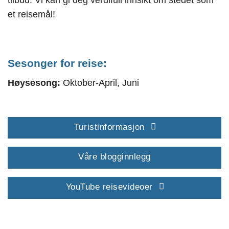
tilbud. Vi kan gi deg verdifull innsikt om stedet som
et reisemål!
Sesonger for reise:
Høysesong:
Oktober-April, Juni
Turistinformasjon
Våre blogginnlegg
YouTube reisevideoer