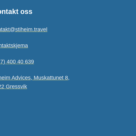
ntakt oss
takt@stiheim.travel
ntaktskjema
7) 400 40 639
heim Advices, Muskattunet 8,
22 Gressvik