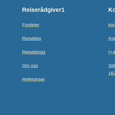
Reiserådgiver1
Ko
Fordeler
kon
Reisetips
Ko
Reiseblogg
(+4
Om oss
Sti
16
Referanser