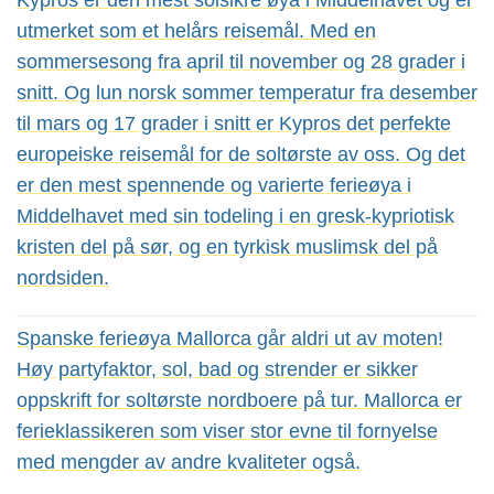
Kypros er den mest solsikre øya i Middelhavet og er
utmerket som et helårs reisemål. Med en
sommersesong fra april til november og 28 grader i
snitt. Og lun norsk sommer temperatur fra desember
til mars og 17 grader i snitt er Kypros det perfekte
europeiske reisemål for de soltørste av oss. Og det
er den mest spennende og varierte ferieøya i
Middelhavet med sin todeling i en gresk-kypriotisk
kristen del på sør, og en tyrkisk muslimsk del på
nordsiden.
Spanske ferieøya Mallorca går aldri ut av moten!
Høy partyfaktor, sol, bad og strender er sikker
oppskrift for soltørste nordboere på tur. Mallorca er
ferieklassikeren som viser stor evne til fornyelse
med mengder av andre kvaliteter også.