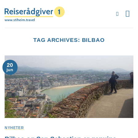
Skip
to
content
TAG ARCHIVES:
BILBAO
20
jun
NYHETER