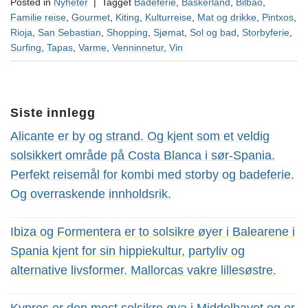
Posted in
Nyheter
|
Tagget
Badeferie
,
Baskerland
,
Bilbao
,
Familie reise
,
Gourmet
,
Kiting
,
Kulturreise
,
Mat og drikke
,
Pintxos
,
Rioja
,
San Sebastian
,
Shopping
,
Sjømat
,
Sol og bad
,
Storbyferie
,
Surfing
,
Tapas
,
Varme
,
Venninnetur
,
Vin
Siste innlegg
Alicante er by og strand. Og kjent som et veldig
solsikkert område på Costa Blanca i sør-Spania.
Perfekt reisemål for kombi med storby og badeferie.
Og overraskende innholdsrik.
Ibiza og Formentera er to solsikre øyer i Balearene i
Spania kjent for sin hippiekultur, partyliv og
alternative livsformer. Mallorcas vakre lillesøstre.