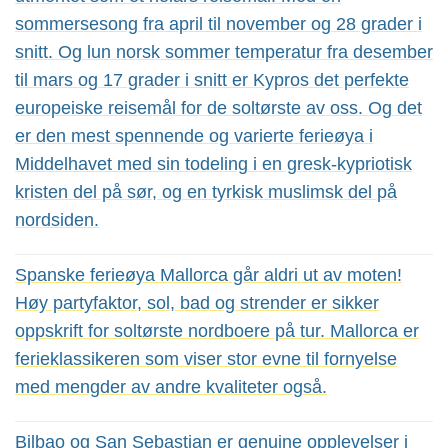
sommersesong fra april til november og 28 grader i
snitt. Og lun norsk sommer temperatur fra desember
til mars og 17 grader i snitt er Kypros det perfekte
europeiske reisemål for de soltørste av oss. Og det
er den mest spennende og varierte ferieøya i
Middelhavet med sin todeling i en gresk-kypriotisk
kristen del på sør, og en tyrkisk muslimsk del på
nordsiden.
Spanske ferieøya Mallorca går aldri ut av moten!
Høy partyfaktor, sol, bad og strender er sikker
oppskrift for soltørste nordboere på tur. Mallorca er
ferieklassikeren som viser stor evne til fornyelse
med mengder av andre kvaliteter også.
Bilbao og San Sebastian er genuine opplevelser i