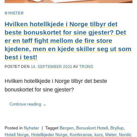
NYHETER
Hvilken hotellkjede i Norge tilbyr det
beste bonuskortet for sine gjester? Det
er en tøff fight mellom de fire store
kjedene, men en kjede skiller seg ut som
best i test!
POSTET DEN
14. SEPTEMBER 2021
AV
TROND
Hvilken hotellkjede i Norge tilbyr det beste
bonuskortet for sine gjester?
Continue reading
→
Posted in
Nyheter
|
Tagget
Bergen
,
Bonuskort Hotell
,
Bryllup
,
Hotell Norge
,
Hotellkjeder Norge
,
Konferanse
,
kurs
,
Møter
,
Nordic