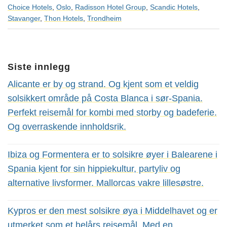
Choice Hotels
,
Oslo
,
Radisson Hotel Group
,
Scandic Hotels
,
Stavanger
,
Thon Hotels
,
Trondheim
Siste innlegg
Alicante er by og strand. Og kjent som et veldig
solsikkert område på Costa Blanca i sør-Spania.
Perfekt reisemål for kombi med storby og badeferie.
Og overraskende innholdsrik.
Ibiza og Formentera er to solsikre øyer i Balearene i
Spania kjent for sin hippiekultur, partyliv og
alternative livsformer. Mallorcas vakre lillesøstre.
Kypros er den mest solsikre øya i Middelhavet og er
utmerket som et helårs reisemål. Med en