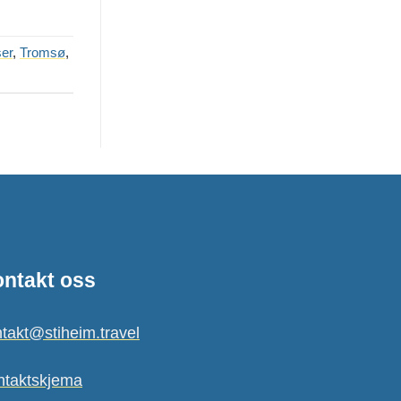
er
,
Tromsø
,
ntakt oss
takt@stiheim.travel
ntaktskjema