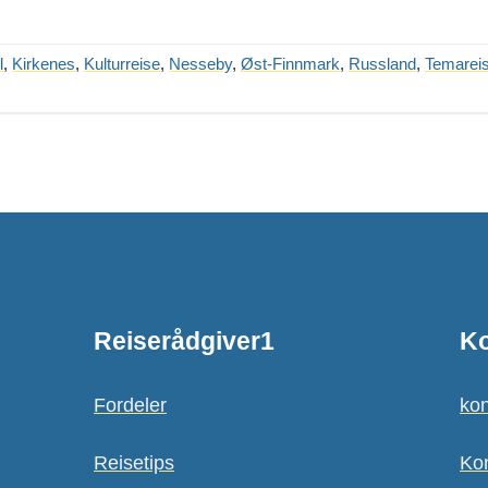
l
,
Kirkenes
,
Kulturreise
,
Nesseby
,
Øst-Finnmark
,
Russland
,
Temareis
Reiserådgiver1
Ko
Fordeler
kon
Reisetips
Ko