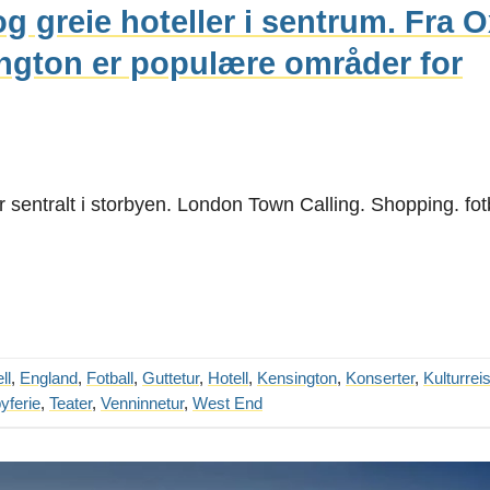
g greie hoteller i sentrum. Fra 
sington er populære områder for
 sentralt i storbyen. London Town Calling. Shopping. fotb
ll
,
England
,
Fotball
,
Guttetur
,
Hotell
,
Kensington
,
Konserter
,
Kulturrei
yferie
,
Teater
,
Venninnetur
,
West End