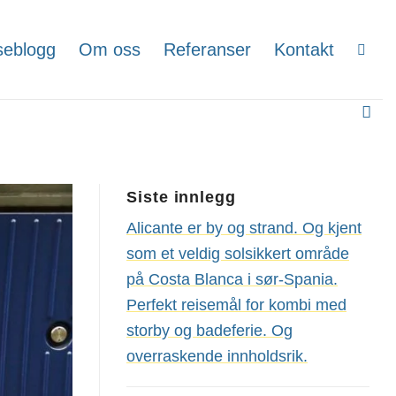
seblogg
Om oss
Referanser
Kontakt
Siste innlegg
Alicante er by og strand. Og kjent
som et veldig solsikkert område
på Costa Blanca i sør-Spania.
Perfekt reisemål for kombi med
storby og badeferie. Og
overraskende innholdsrik.