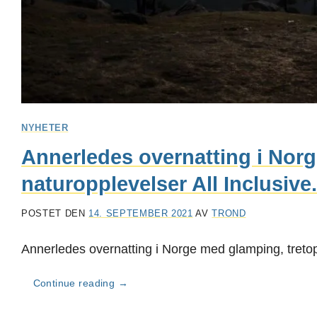
NYHETER
Annerledes overnatting i Nor
naturopplevelser All Inclusive.
POSTET DEN
14. SEPTEMBER 2021
AV
TROND
Annerledes overnatting i Norge med glamping, tretop
Continue reading
→