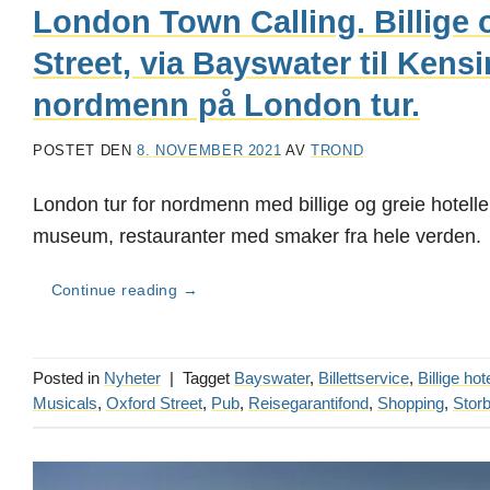
London Town Calling. Billige o
Street, via Bayswater til Ken
nordmenn på London tur.
POSTET DEN
8. NOVEMBER 2021
AV
TROND
London tur for nordmenn med billige og greie hoteller
museum, restauranter med smaker fra hele verden.
Continue reading
→
Posted in
Nyheter
|
Tagget
Bayswater
,
Billettservice
,
Billige hote
Musicals
,
Oxford Street
,
Pub
,
Reisegarantifond
,
Shopping
,
Storb