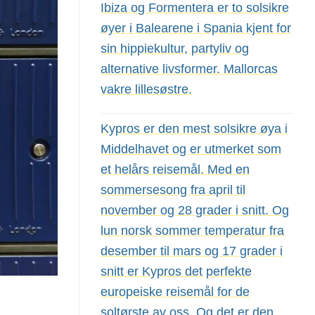
Ibiza og Formentera er to solsikre
øyer i Balearene i Spania kjent for
sin hippiekultur, partyliv og
alternative livsformer. Mallorcas
vakre lillesøstre.
Kypros er den mest solsikre øya i
Middelhavet og er utmerket som
et helårs reisemål. Med en
sommersesong fra april til
november og 28 grader i snitt. Og
lun norsk sommer temperatur fra
desember til mars og 17 grader i
snitt er Kypros det perfekte
europeiske reisemål for de
soltørste av oss. Og det er den