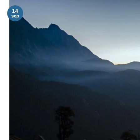
14
sep