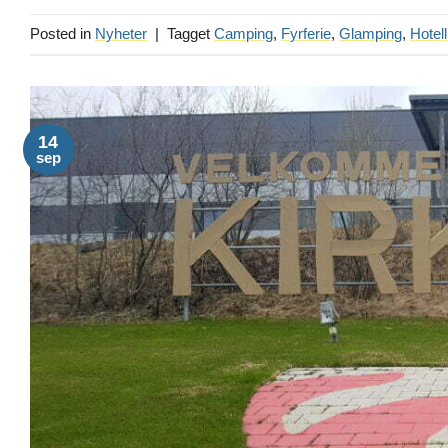
Posted in
Nyheter
|
Tagget
Camping
,
Fyrferie
,
Glamping
,
Hotell
14
sep