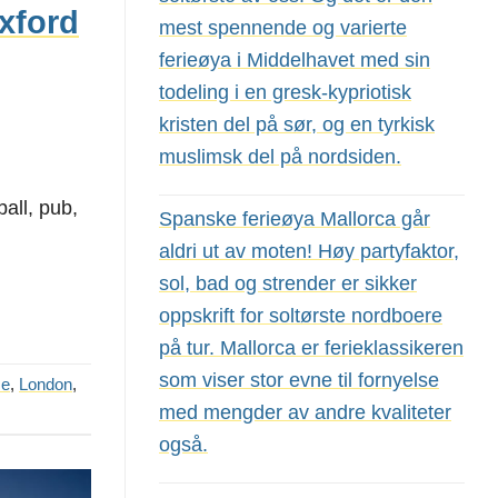
Oxford
mest spennende og varierte
ferieøya i Middelhavet med sin
todeling i en gresk-kypriotisk
kristen del på sør, og en tyrkisk
muslimsk del på nordsiden.
all, pub,
Spanske ferieøya Mallorca går
aldri ut av moten! Høy partyfaktor,
sol, bad og strender er sikker
oppskrift for soltørste nordboere
på tur. Mallorca er ferieklassikeren
som viser stor evne til fornyelse
se
,
London
,
med mengder av andre kvaliteter
også.