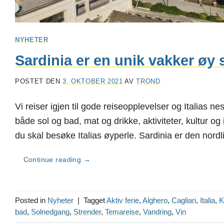
NYHETER
Sardinia er en unik vakker øy s
POSTET DEN
3. OKTOBER 2021
AV
TROND
Vi reiser igjen til gode reiseopplevelser og Italias n
både sol og bad, mat og drikke, aktiviteter, kultur o
du skal besøke Italias øyperle. Sardinia er den nordl
Continue reading
→
Posted in
Nyheter
|
Tagget
Aktiv ferie
,
Alghero
,
Cagliari
,
Italia
,
K
bad
,
Solnedgang
,
Strender
,
Temareise
,
Vandring
,
Vin