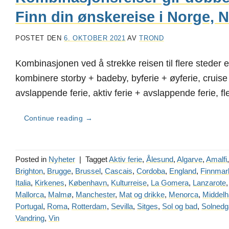
Finn din ønskereise i Norge,
POSTET DEN
6. OKTOBER 2021
AV
TROND
Kombinasjonen ved å strekke reisen til flere steder el
kombinere storby + badeby, byferie + øyferie, cruise 
avslappende ferie, aktiv ferie + avslappende ferie, f
Continue reading
→
Posted in
Nyheter
|
Tagget
Aktiv ferie
,
Ålesund
,
Algarve
,
Amalfi
Brighton
,
Brugge
,
Brussel
,
Cascais
,
Cordoba
,
England
,
Finnmar
Italia
,
Kirkenes
,
København
,
Kulturreise
,
La Gomera
,
Lanzarote
Mallorca
,
Malmø
,
Manchester
,
Mat og drikke
,
Menorca
,
Middelh
Portugal
,
Roma
,
Rotterdam
,
Sevilla
,
Sitges
,
Sol og bad
,
Solnedg
Vandring
,
Vin