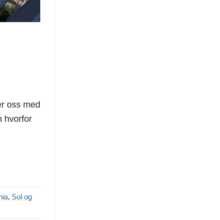
ker oss med
m hvorfor
nia
,
Sol og