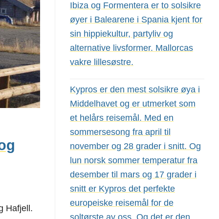
Ibiza og Formentera er to solsikre
øyer i Balearene i Spania kjent for
sin hippiekultur, partyliv og
alternative livsformer. Mallorcas
vakre lillesøstre.
Kypros er den mest solsikre øya i
Middelhavet og er utmerket som
et helårs reisemål. Med en
sommersesong fra april til
 og
november og 28 grader i snitt. Og
lun norsk sommer temperatur fra
desember til mars og 17 grader i
snitt er Kypros det perfekte
europeiske reisemål for de
 Hafjell.
soltørste av oss. Og det er den