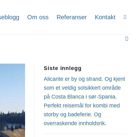
seblogg
Om oss
Referanser
Kontakt
Siste innlegg
Alicante er by og strand. Og kjent
som et veldig solsikkert område
på Costa Blanca i sør-Spania.
Perfekt reisemål for kombi med
storby og badeferie. Og
overraskende innholdsrik.