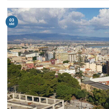
03
okt