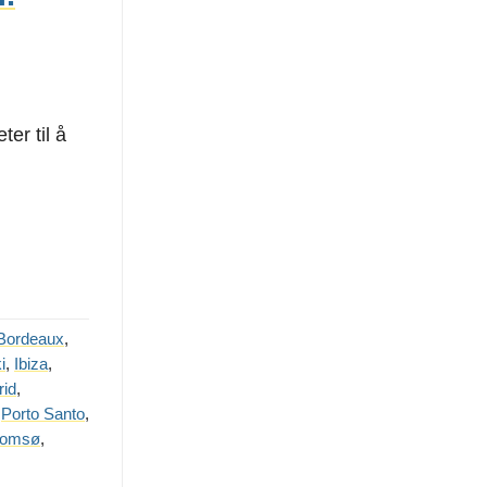
er til å
Bordeaux
,
i
,
Ibiza
,
id
,
,
Porto Santo
,
romsø
,