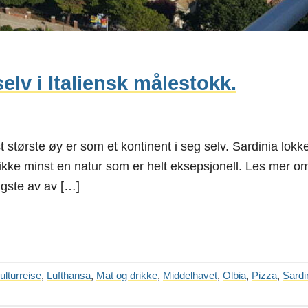
elv i Italiensk målestokk.
est største øy er som et kontinent i seg selv. Sardinia lok
g ikke minst en natur som er helt eksepsjonell. Les mer o
igste av av […]
ulturreise
,
Lufthansa
,
Mat og drikke
,
Middelhavet
,
Olbia
,
Pizza
,
Sardi