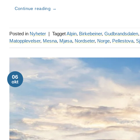
Continue reading
→
Posted in
Nyheter
|
Tagget
Alpin
,
Birkebeiner
,
Gudbrandsdalen
Matopplevelser
,
Mesna
,
Mjøsa
,
Nordseter
,
Norge
,
Pellestova
,
S
06
okt