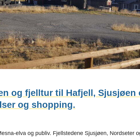
og fjelltur til Hafjell, Sjusjøen
elser og shopping.
a-elva og publiv. Fjellstedene Sjusjøen, Nordseter og