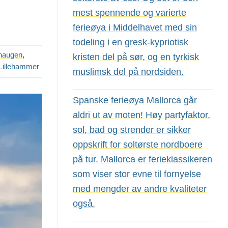
mest spennende og varierte
ferieøya i Middelhavet med sin
todeling i en gresk-kypriotisk
haugen
,
kristen del på sør, og en tyrkisk
 Lillehammer
muslimsk del på nordsiden.
Spanske ferieøya Mallorca går
aldri ut av moten! Høy partyfaktor,
sol, bad og strender er sikker
oppskrift for soltørste nordboere
på tur. Mallorca er ferieklassikeren
som viser stor evne til fornyelse
med mengder av andre kvaliteter
også.