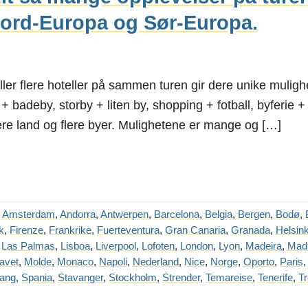
 Nord-Europa og Sør-Europa.
ler flere hoteller på sammen turen gir dere unike mulighet
+ badeby, storby + liten by, shopping + fotball, byferie +
lere land og flere byer. Mulighetene er mange og […]
,
Amsterdam
,
Andorra
,
Antwerpen
,
Barcelona
,
Belgia
,
Bergen
,
Bodø
,
k
,
Firenze
,
Frankrike
,
Fuerteventura
,
Gran Canaria
,
Granada
,
Helsink
,
Las Palmas
,
Lisboa
,
Liverpool
,
Lofoten
,
London
,
Lyon
,
Madeira
,
Madr
avet
,
Molde
,
Monaco
,
Napoli
,
Nederland
,
Nice
,
Norge
,
Oporto
,
Paris
ang
,
Spania
,
Stavanger
,
Stockholm
,
Strender
,
Temareise
,
Tenerife
,
T