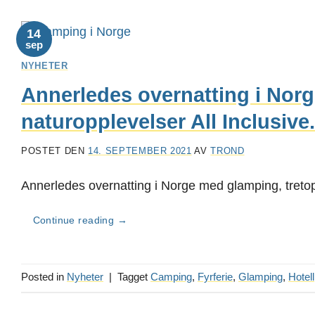
14
sep
NYHETER
Annerledes overnatting i Nor
naturopplevelser All Inclusive.
POSTET DEN
14. SEPTEMBER 2021
AV
TROND
Annerledes overnatting i Norge med glamping, tretop
Continue reading
→
Posted in
Nyheter
|
Tagget
Camping
,
Fyrferie
,
Glamping
,
Hotell