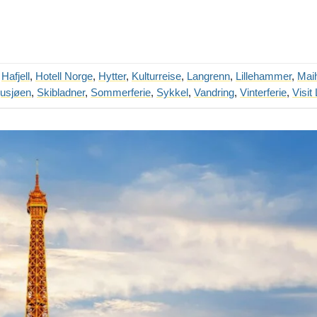
,
Hafjell
,
Hotell Norge
,
Hytter
,
Kulturreise
,
Langrenn
,
Lillehammer
,
Mai
jusjøen
,
Skibladner
,
Sommerferie
,
Sykkel
,
Vandring
,
Vinterferie
,
Visit